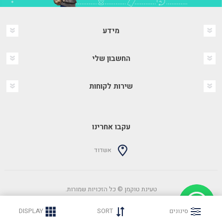
מידע
החשבון שלי
שירות לקוחות
עקבו אחרינו
אשדוד
טעינת טוקמן © כל הזכויות שמורות.
Powered by
nopCommerce
שופילי - חנויות אינטרנטיות
סינונים
SORT
DISPLAY