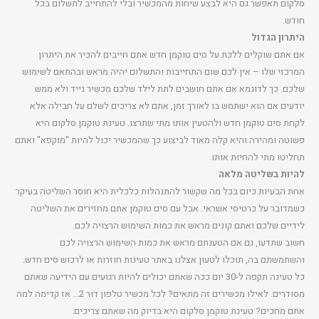
סלקום תאפשר גם היא לבצע שיחות מהמכשיר ובלי להתחייב לתשלום בכל
חודש.
היתרון הגדול
אם אתם שוקלים ללכת על סים טוקמן חדש אתם חייבים להכיר את היתרון
המרכזי שלו – אין לכם שום התחייבות והתשלום יהיה מראש ובהתאם לשימוש
שלכם. כך לדוגמא אם אתם חושבים לתת לילד שלכם מכשיר נייד ולא ממש
יודעים אם הוא ישתמש בו לאורך זמן, אתם לא צריכים לשלם על חבילה אלא
לקחת סים טוקמן חדש ולהטעין אותו מתי שתרצו. טעינת טוקמן סלקום היא
פשוטה ומהירה והיא קלה מאוד לביצוע כך שהמכשיר יכול להיות "מוקפא" ואתם
תחליטו מתי להחיות אותו.
להיות בשליטה מלאה
אחת הבעיות כיום בכל מה שקשור להתנהלות כלכלית היא חוסר השליטה בעיקר
כשמדובר על כרטיסי אשראי. אבל עם סים טוקמן אתם מחזירים את השליטה
לידיים שלכם ואתם קונים מראש את כמות השימוש הרצויה לכם.
חשוב שתדעו, גם אם הטענתם מראש את כמות השימוש הרצויה לכם
והשתמשתם בה, תוכלו לטעון אצלנו באתר טעינות חוזרות או לרכוש סים חדש.
כל טעינה תקפה ל-30 יום ככה שאתם יכולים להיות רגועים עם הידיעה שאתם
מסודרים. לאילו מכשירים זה מתאים? לכל מכשיר טלפון דור 2... אז קדימה למה
אתם מחכים? טעינת טוקמן סלקום היא בדיוק מה שאתם צריכים.