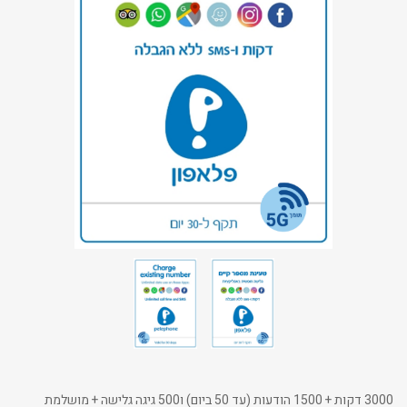
3000 דקות + 1500 הודעות (עד 50 ביום) ו500 גיגה גלישה + מושלמת