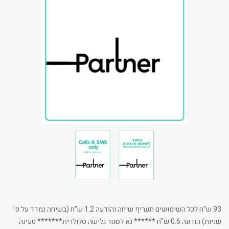
93 ש"ח לכל השימושים תעריף שיחה והודעה 1.2 ש"ח (בשיחה נמדד על פי
שניות) הודעה 0.6 ש"ח ****** נא לסגור גלישה סלולרית******* טעינה