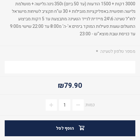
3000 דקות + 1500 הודעות (עד 50 ביום) ו350 גיגה גלישה + מושלמת
גלישה חופשית באפליקציות מובילות + 30 ש"ח תקציב לשיחות מישראל
לחו"ל טעינה 6\24 מיידית לנייד הטעינה מתבצעת עד 5 דקות מביצוע
התשלום שעות פעילות המוקד בימים א'-ה' מ8:00 עד 22:00 שישי מ9:00
עד כניסת שבת מוצא"ש - 23:00
מספר טלפון לטעינה
*
₪79.90
כמות:
הוסף לסל