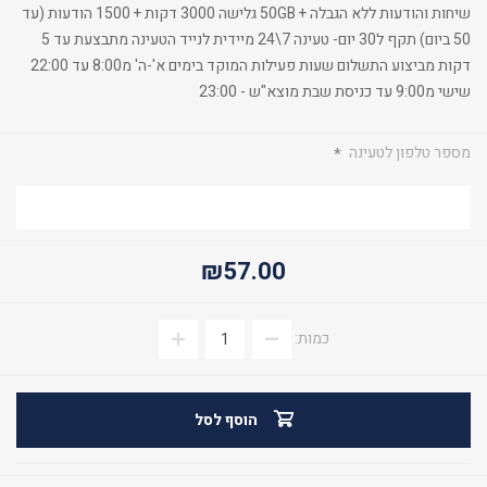
שיחות והודעות ללא הגבלה + 50GB גלישה 3000 דקות + 1500 הודעות (עד
50 ביום) תקף ל30 יום- טעינה 7\24 מיידית לנייד הטעינה מתבצעת עד 5
דקות מביצוע התשלום שעות פעילות המוקד בימים א'-ה' מ8:00 עד 22:00
שישי מ9:00 עד כניסת שבת מוצא"ש - 23:00
מספר טלפון לטעינה
*
₪57.00
כמות:
הוסף לסל