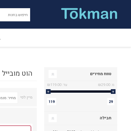
ב
הוט מובייל
טווח מחירים
מ:
₪29.00
עד:
₪119.00
מיין לפי
119
29
חבילה