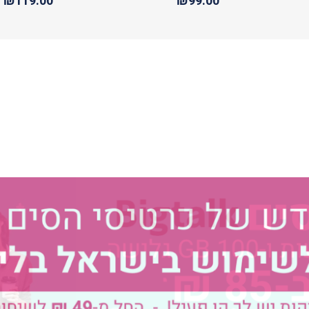
₪119.00
₪99.00