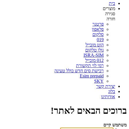
בית
מוצרים
סגירה
חזרה
פרטנר
פלאפון
סלקום
019
הוט מובייל
גולן טלקום
ISRA-SIM
012 מובייל
רמי לוי תקשורת
רכישת סים חדש כולל טעינה
Esim prepaid
SKY
יצירת קשר
בלוג
אודותינו
ברוכים הבאים לאתר!
משתמש קיים