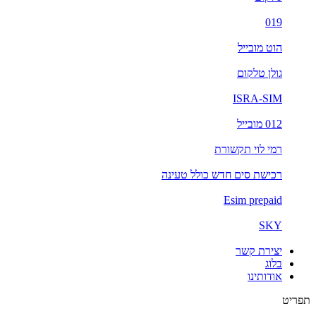
019
הוט מובייל
גולן טלקום
ISRA-SIM
012 מובייל
רמי לוי תקשורת
רכישת סים חדש כולל טעינה
Esim prepaid
SKY
יצירת קשר
בלוג
אודותינו
תפריט