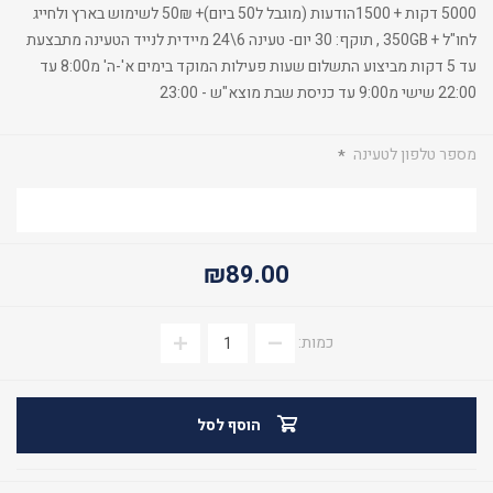
5000 דקות + 1500הודעות (מוגבל ל50 ביום)+ 50₪ לשימוש בארץ ולחייג
לחו"ל + 350GB , תוקף: 30 יום- טעינה 6\24 מיידית לנייד הטעינה מתבצעת
עד 5 דקות מביצוע התשלום שעות פעילות המוקד בימים א'-ה' מ8:00 עד
22:00 שישי מ9:00 עד כניסת שבת מוצא"ש - 23:00
מספר טלפון לטעינה
*
₪89.00
כמות:
הוסף לסל